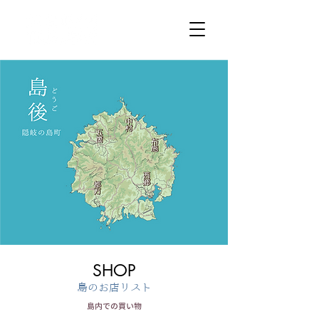
SHOP
島のお店リスト
島内での買い物