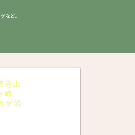
ナゲなど。
。
満寺山
ヶ峰
カゲ岩
画面」から1つのコースを選択。