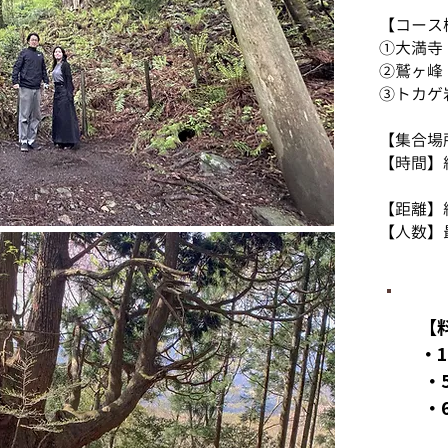
【コース
①大満寺
②鷲ヶ峰
③トカゲ
【集合場
【時間】
​【距離】
​​【人数】
【
・
・
・6