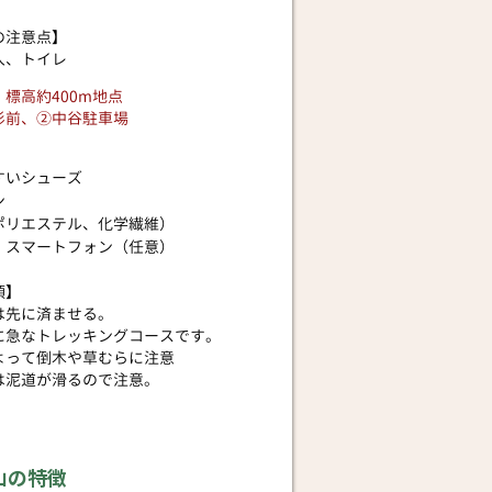
の注意点】
入、トイレ
​標高約400m地点
杉前、②中谷駐車場
】
すいシューズ
ン
ポリエステル、化学繊維）
・スマートフォン（任意）
項】
は先に済ませる。
に急なトレッキングコースです。
よって倒木や草むらに注意
は泥道が滑るので注意。
寺山の特徴