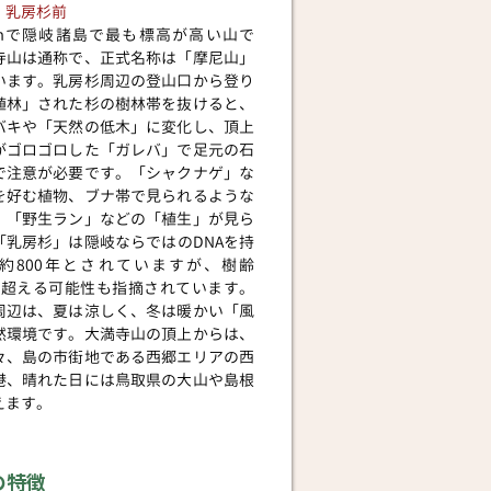
】乳房杉前
8mで隠岐諸島で最も標高が高い山で
寺山は通称で、正式名称は「摩尼山」
います。乳房杉周辺の登山口から登り
植林」された杉の樹林帯を抜けると、
バキや「天然の低木」に変化し、頂上
がゴロゴロした「ガレバ」で足元の石
で注意が必要です。「シャクナゲ」な
を好む植物、ブナ帯で見られるような
」「野生ラン」などの「植生」が見ら
「乳房杉」は隠岐ならではのDNAを持
約800年とされていますが、樹齢
年を超える可能性も指摘されています。
周辺は、夏は涼しく、冬は暖かい「風
然環境です。大満寺山の頂上からは、
々、島の市街地である西郷エリアの西
港、晴れた日には鳥取県の大山や島根
ます。​​
の特徴