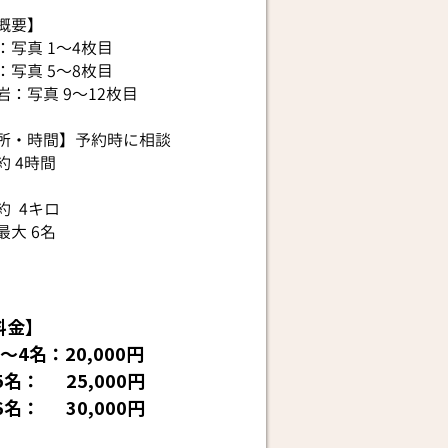
概要】
：写真 1〜4枚目
：
写真 5
〜8枚目
岩：
写真 9
〜12枚目
所・時間】予約時に相談
約 4時間
約 4キロ
最大 6名
料金】
1〜4名：2
0,000円
5名： 25
,000円
名： 30,000円