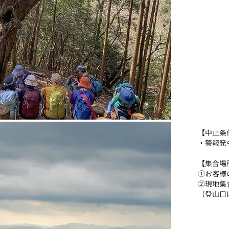
​【中止条
​・警報
​【集合場
​①お客
②現地集
​（登山