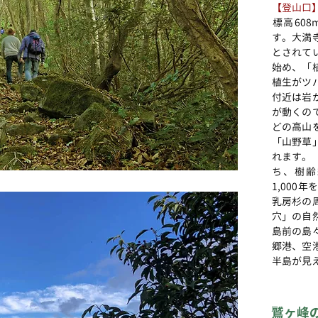
【登山口
標高60
す。大満
とされて
始め、「
植生がツ
付近は岩
が動くの
どの高山
「山野草
れます。
ち、樹齢
1,000
乳房杉の
穴」の自
島前の島
郷港、空
半島が見え
鷲ヶ峰