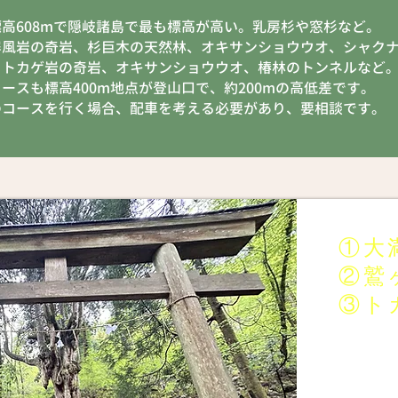
標高608mで隠岐諸島で最も標高が高い。乳房杉や窓杉など。
屏風岩の奇岩、杉巨木の天然林、オキサンショウウオ、シャク
】
トカゲ岩の奇岩、オキサンショウウオ、椿林のトンネルなど
ースも標高400m地点が登山口で、約200mの高低差です。
のコースを行く場合、配車を考える必要があり、要相談です。
①大
②鷲
③ト
​「予約