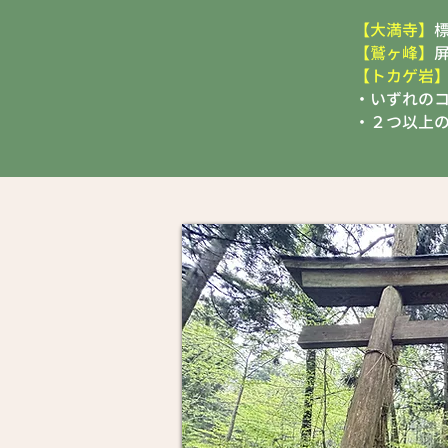
【大満寺】
【鷲ヶ峰】
【トカゲ岩
・いずれのコ
・２つ以上