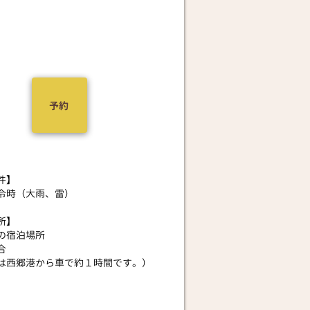
予約
件】
発令時（大雨、雷）
所】
様の宿泊場所
合
口は西郷港から車で約１時間です。）