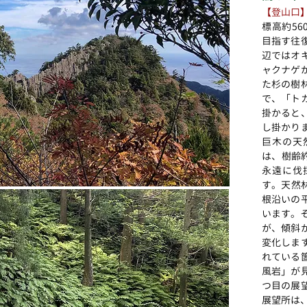
【登山口
標高約56
目指す往
辺
ではオ
ャクナゲ
た杉の樹
で、「ト
掛かると
し掛かり
巨木の天
は、樹齢
永遠に伐
す。
​天
根沿いの
います。
が、傾斜
変化しま
れている
風岩」が
つ目の展
展望所は