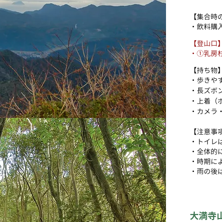
【集合時
・飲料購
【登山口】
・①乳房
​【持ち物
・歩きや
・長ズボ
・上着（
・カメラ
【注意事
・トイレ
・全体的
・時期に
・雨の後
​​大満