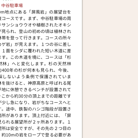
】中谷駐車場
0
m地点にある「屏風岩」の展望台を
復コースです。まず、
中谷駐車場の周
キサンショウウオや植樹されたオキシ
が見られ、登山の初めの頃は植林され
林帯を登って行きます。コースの所々
カゲ岩」が見えます。１つの谷に差し
、１面をシダに覆われた短い木道に差
ます。この木道を境に、コースは「杉
然林」へと変化します。杉の天然林
約400年の杉が何本も見られ、今後、
採しないよう条例で保護されていま
然林を抜けると、神原高原と呼ばれる尾
平地に休憩できるベンチが設置されて
そこから約30分の頂上までの距離です
が少し急になり、岩がちなコースへと
す。途中、鉄製のハシゴ階段が設置さ
箇所があります。頂上付近には、「屏
見られる展望所が２ヶ所あります。１
望所は安全ですが、その先の２つ目の
、約10mの岩をロープで登る必要があ