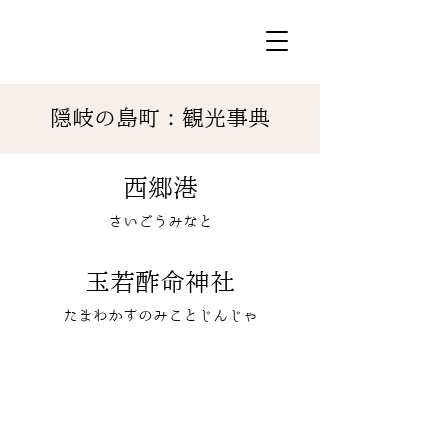
隠岐の島町：観光事典
西郷港
さいごうみなと
玉若酢命神社
たまわかすのみことじんじゃ